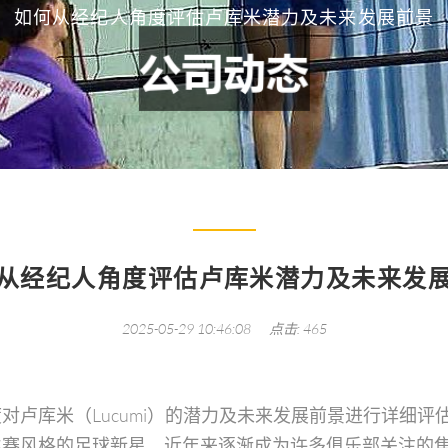
如何从经纪人角度评估卢库米潜力及未来发展前景
从经纪人角度评估卢库米潜力及未来发
2025-05-29 10:46:08
点击: 465
对卢库米（Lucumi）的潜力及未来发展前景进行详细评
比赛风格的足球新星，近年来逐渐成为许多俱乐部关注的