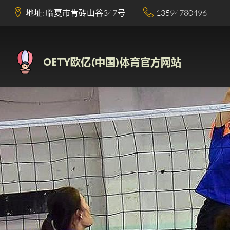
地址: 临夏市肯砖山谷347号
13594780496