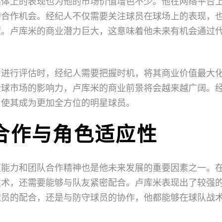
媒体上的表现也为他的市场价值增色不少。他在网络平台
的合作机会。经纪人不仅需要关注球员在球场上的表现，
度。卢库米的商业潜力巨大，这意味着他未来有机会通过
力进行评估时，经纪人需要把握时机，将其商业价值最大
全球市场的影响力，卢库米的商业前景将会越来越广阔。
，使其成为更加全方位的明星球员。
合作与角色适应性
应能力和团队合作精神也是他未来发展的重要因素之一。
技术，还需要能够与队友紧密配合。卢库米表现出了较强
球员的配合，还是与防守球员的协作，他都能够在球队战