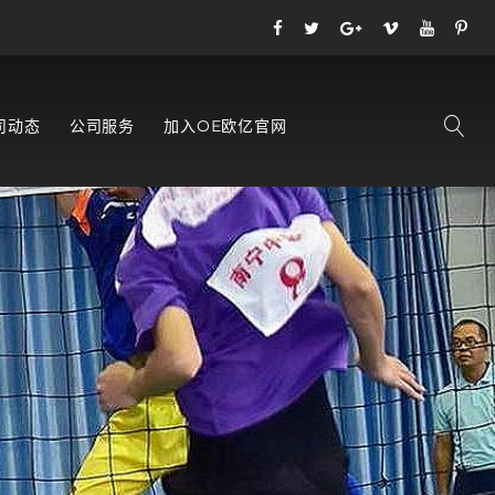
司动态
公司服务
加入OE欧亿官网