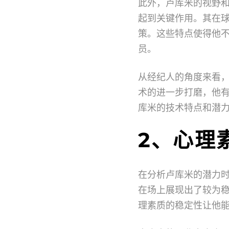
此外，卢库米的视野
起到关键作用。其在
策。这些特点使得他
员。
从经纪人的角度来看
术的进一步打磨，他
库米的技术特点和潜
2、心理
在分析卢库米的潜力
在场上展现出了较为
理素质的稳定性让他