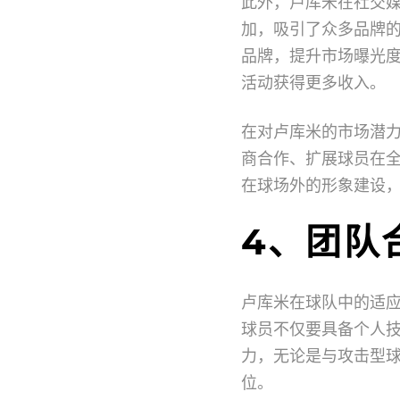
此外，卢库米在社交
加，吸引了众多品牌
品牌，提升市场曝光
活动获得更多收入。
在对卢库米的市场潜
商合作、扩展球员在
在球场外的形象建设
4、团队
卢库米在球队中的适
球员不仅要具备个人
力，无论是与攻击型
位。