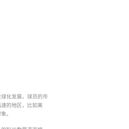
全球化发展，球员的市
迅速的地区，比如美
对象。