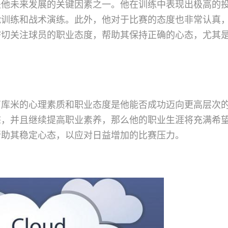
是他未来发展的关键因素之一。他在训练中表现出极高的
能训练和战术演练。此外，他对于比赛的态度也非常认真
密切关注球员的职业态度，帮助其保持正确的心态，尤其
卢库米的心理素质和职业态度是他能否成功迈向更高层次
态，并且继续提高职业素养，那么他的职业生涯将充满希
帮助其稳定心态，以应对日益增加的比赛压力。