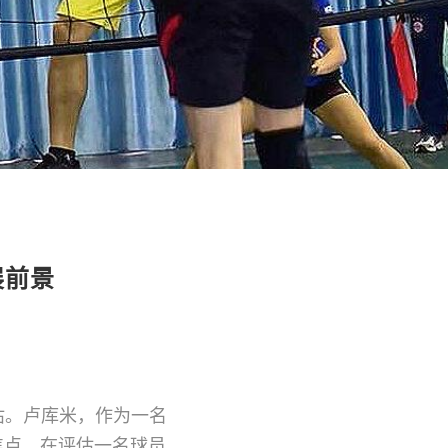
展前景
估。卢库米，作为一名
焦点。在评估一名球员