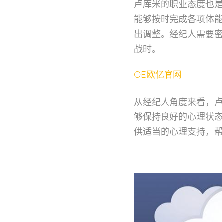
卢库米的职业态度也
能够按时完成各项体
出调整。经纪人需要
战时。
OE欧亿官网
从经纪人角度来看，
够保持良好的心理状
供适当的心理支持，