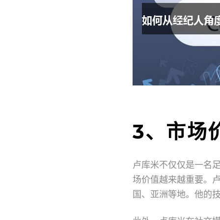
3、市场
卢库米不仅仅是一名
场价值越来越重要。
国、亚洲等地。他的