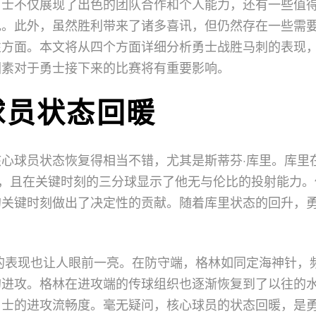
勇士不仅展现了出色的团队合作和个人能力，还有一些值
现。此外，虽然胜利带来了诸多喜讯，但仍然存在一些需
性方面。本文将从四个方面详细分析勇士战胜马刺的表现
因素对于勇士接下来的比赛将有重要影响。
球员状态回暖
心球员状态恢复得相当不错，尤其是斯蒂芬·库里。库里
分，且在关键时刻的三分球显示了他无与伦比的投射能力
的关键时刻做出了决定性的贡献。随着库里状态的回升，
的表现也让人眼前一亮。在防守端，格林如同定海神针，
的进攻。格林在进攻端的传球组织也逐渐恢复到了以往的
勇士的进攻流畅度。毫无疑问，核心球员的状态回暖，是