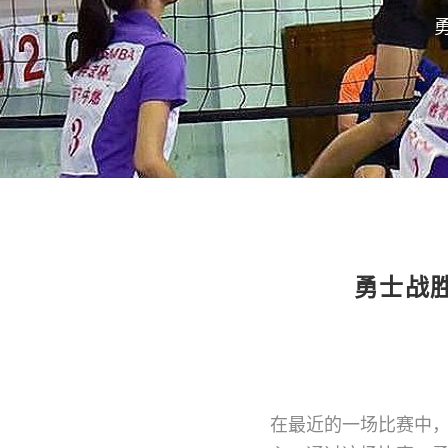
勇士战
在最近的一场比赛中