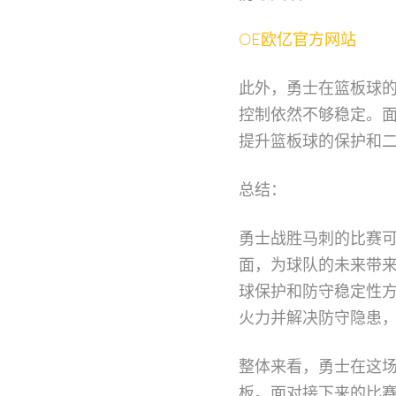
OE欧亿官方网站
此外，勇士在篮板球
控制依然不够稳定。
提升篮板球的保护和
总结：
勇士战胜马刺的比赛
面，为球队的未来带
球保护和防守稳定性
火力并解决防守隐患
整体来看，勇士在这
板。面对接下来的比