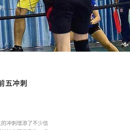
刺
前五冲刺
五的冲刺增添了不少信