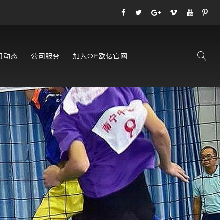
司动态
公司服务
加入OE欧亿官网