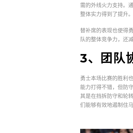
需的外线火力支持。
整体实力得到了提升
替补席的表现也使得
队的整体竞争力，还
3、团队
勇士本场比赛的胜利
能力打得不错，但防
其是在挡拆防守和轮
们能够有效地遏制住