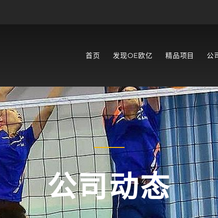
首页
发现OE欧亿
精品项目
公
公司动态