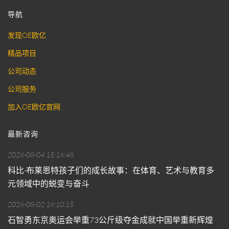
导航
发现OE欧亿
精品项目
公司动态
公司服务
加入OE欧亿官网
最新咨询
2026-08-04 15:16:48
科比·布莱恩特孩子们的成长故事：在体育、艺术与教育多
元领域中的蜕变与奋斗
2026-08-02 16:10:15
石智勇东京奥运会举重73公斤级夺金成就中国举重新辉煌