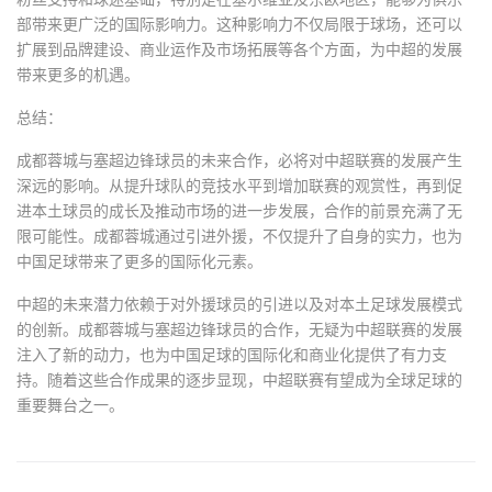
部带来更广泛的国际影响力。这种影响力不仅局限于球场，还可以
扩展到品牌建设、商业运作及市场拓展等各个方面，为中超的发展
带来更多的机遇。
总结：
成都蓉城与塞超边锋球员的未来合作，必将对中超联赛的发展产生
深远的影响。从提升球队的竞技水平到增加联赛的观赏性，再到促
进本土球员的成长及推动市场的进一步发展，合作的前景充满了无
限可能性。成都蓉城通过引进外援，不仅提升了自身的实力，也为
中国足球带来了更多的国际化元素。
中超的未来潜力依赖于对外援球员的引进以及对本土足球发展模式
的创新。成都蓉城与塞超边锋球员的合作，无疑为中超联赛的发展
注入了新的动力，也为中国足球的国际化和商业化提供了有力支
持。随着这些合作成果的逐步显现，中超联赛有望成为全球足球的
重要舞台之一。