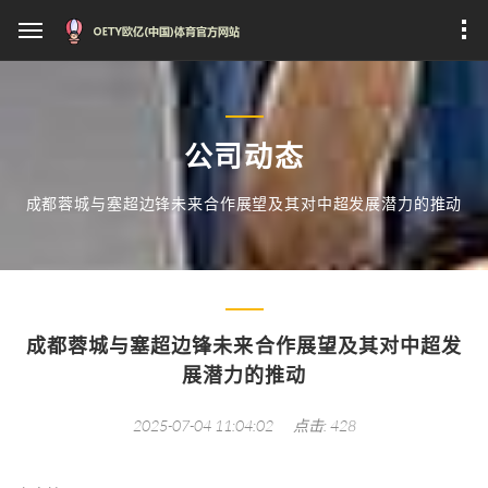
公司动态
成都蓉城与塞超边锋未来合作展望及其对中超发展潜力的推动
成都蓉城与塞超边锋未来合作展望及其对中超发
展潜力的推动
2025-07-04 11:04:02
点击: 428