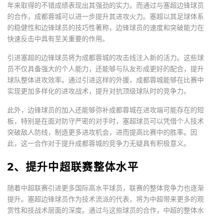
年来取得的不错成绩表现出其强劲的实力。而通过与塞超边锋球员
的合作，成都蓉城可以进一步提升其进攻火力。塞超以其足球体系
的稳健性和边锋球员的技巧性著称，边锋球员的速度和突破能力在
快速反击中具有至关重要的作用。
引进塞超的边锋球员将为成都蓉城的攻击线注入新的活力。这些球
员不仅具备强大的个人能力，还能够与队友形成更好的配合，提升
球队整体进攻效率。通过引进这样的外援，成都蓉城能够在比赛中
实现更加多样化的进攻战术，提升对抗顶级球队时的竞争力。
此外，边锋球员的加入还能够弥补成都蓉城在进攻端可能存在的短
板，特别是在面对防守严密的对手时，塞超球员可以凭借个人技术
突破敌人防线，制造更多进攻机会，进而提高比赛中的胜率。因
此，这一合作对于提升成都蓉城的竞争力无疑具有积极意义。
2、提升中超联赛整体水平
随着中超联赛引进更多国际高水平球员，联赛的整体竞争力也逐渐
提升。塞超边锋球员作为技术流派的代表，将为中超带来更多的观
赏性和技战术层面的深度。通过与这些球员的合作，中超的整体水