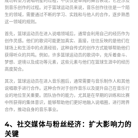
成功转型为说唱明星的过程，不仅仅是单纯的舞台表现，它还涉及
到音乐创作的过程。对于篮球运动员来说，音乐创作往往是一个陌
生的领域，需要通过不断的学习、实践和与他人的合作，逐步熟悉
这一领域的规则。
首先，篮球运动员在进入说唱领域后，通常会利用自己的经历作为
创作灵感。他们的歌词可能更加真实、直接，往往反映的是他们在
球场上和生活中的点滴经验，这种自传式的创作方式能够帮助他们
获得听众的共鸣。例如，许多篮球运动员的歌词中，充斥着奋斗、
梦想、逆境以及成功等元素，这些元素与他们在篮球生涯中的经历
高度契合。
其次，篮球运动员在进入音乐圈后，通常需要与音乐制作人和其他
说唱歌手进行合作。这种合作对于创作音乐以及提升自己在音乐行
业的地位至关重要。团队协作的能力，尤其是在早期的训练和比赛
中所获得的集体意识，能够帮助他们更好地融入说唱圈，进行跨界
合作，推动自身的音乐事业。
4、社交媒体与粉丝经济：扩大影响力的
关键