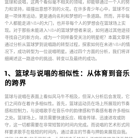
篮球和说唱，这两个看似毫不相关的领域，却能够通过一个人的努
力和坚持，碰撞出意想不到的火花。在许多青少年心中，篮球不仅
是一项体育运动，更是通向名利和梦想的一条道路。然而，并非每
个人都能走进NBA的大门，也并非每个人的梦想会在篮球场上实
现。对于那些未能进入NBA的篮球梦想者来说，如何通过其他途径
寻找自己的新方向，成为一个同样备受关注的明星呢？本篇文章将
通过分析从篮球梦到说唱路的转型过程，探索如何在未进NBA的情
况下，成功转型为一位说唱明星。通过四个方面的分析，我们将详
细阐述这一路途中的挑战、转变以及最终的成功。
1、篮球与说唱的相似性：从体育到音乐
的跨界
篮球与说唱在表面上看似风马牛不相及，但深入分析后会发现，它
们之间存在着许多相似性。首先，篮球运动员在场上所展现的节奏
感和控制力，与说唱歌手在音乐中的韵律感和节奏感有着许多相似
之处。篮球场上，球员需要快速反应、精准传球、迅速进攻或防
守，这一切都需要在非常短暂的时间内完成。而说唱的艺术形式同
样要求歌手在极短的时间内，通过语言的节奏与押韵来展现自我。