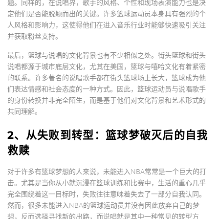
题。同样的，在说唱界，歌手的风格、个性和现场表演能力也是决
定他们是否能脱颖而出的关键。许多篮球运动员本身具有强烈的个
人风格和影响力，这使得他们在进入音乐行业时能够快速吸引关注
并获取粉丝支持。
最后，篮球与说唱的文化背景也有不少相似之处。街头篮球和街头
说唱都源于城市底层文化，尤其在美国，篮球与嘻哈文化有着紧密
的联系。许多著名的说唱歌手都在街头篮球场上长大，篮球成为他
们表达情感和社会态度的一种方式。因此，篮球运动员与说唱歌手
的身份转换并非完全陌生，而是基于他们对文化背景和艺术形式的
共同理解。
2、从失败到转型：篮球梦破灭后的自我
救赎
对于许多有篮球梦想的人来说，未能进入NBA常常是一个巨大的打
击。尤其是当你从小就沉浸在篮球训练和比赛中，生活的重心几乎
完全围绕着这一目标时，失败往往意味着失去了一部分自我认同。
然而，很多未能进入NBA的篮球运动员并没有因此放弃自己的梦
想，反而选择寻找新的出路，而说唱就是其中一种常见的转型方