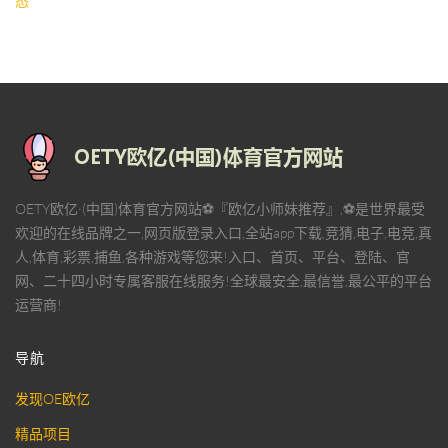
态
OETY欧亿·(中国)体育官方网站⚽️『欧亿小师妹推荐』,⚽️是世界最受
欢迎的在线品牌之一,网页版登录入口,全站app下载,竞猜,电子,电竞,真
人,体育,彩票,捕鱼,各种游戏等您来!入口、首页、平台、登陆、官
网、二十四小时专属客服在线服务!全球最安全,最信誉,最公平的平台
运营商!
导航
发现OE欧亿
精品项目