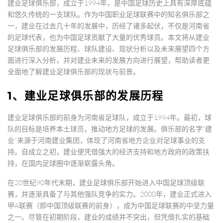
建业足球俱乐部，成立于1994年，是中国足球历史上具有深厚底蕴
和悠久传统的一支球队。作为中国职业足球联赛中的知名俱乐部之
一，建业在过去几十年的发展中，历经了诸多起伏，不仅是河南省
的足球代表，也为中国足球贡献了大量的优秀球员。本文将从建业
足球俱乐部的发展历程、球队建设、现状分析以及未来展望四个方
面进行深入分析，并对建业未来的发展方向进行展望，帮助读者更
全面地了解建业足球俱乐部的现状与前景。
1、建业足球俱乐部的发展历程
建业足球俱乐部的前身为河南省足球队，成立于1994年。最初，球
队的目标是培养本土球员，推动地方足球的发展。俱乐部的名字“建
业”来源于河南建业集团，体现了河南省地方企业对足球事业的支
持。自成立之初，建业便凭借强大的经济支持和地方政府的政策扶
持，在国内足球圈中逐渐崭露头角。
在20世纪90年代末期，建业足球俱乐部开始进入中国足球顶级联
赛，并逐渐具备了与其他强队竞争的实力。2000年，建业正式进入
甲A联赛（即中国顶级联赛的前身），成为中国足球联赛的中坚力量
之一。尽管在初期阶段，建业的成绩并不突出，但凭借扎实的基础