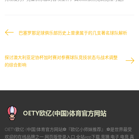
巴塞罗那足球俱乐部历史上曾隶属于的几支著名球队解析
探讨澳大利亚足协杯加时赛对参赛球队竞技状态与战术调整
的综合影响
OETY欧亿·(中国)体育官方网站⚽️『欧亿小师妹推荐』,⚽️是世界最受
欢迎的在线品牌之一,网页版登录入口,全站app下载,竞猜,电子,电竞,真