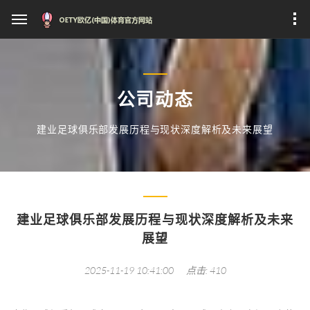
公司动态
建业足球俱乐部发展历程与现状深度解析及未来展望
建业足球俱乐部发展历程与现状深度解析及未来
展望
2025-11-19 10:41:00
点击: 410