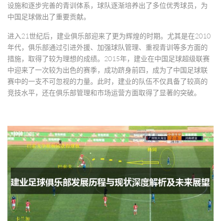
设施和逐步完善的青训体系，球队逐渐培养出了多位优秀球员，为
中国足球做出了重要贡献。
进入21世纪后，建业俱乐部迎来了更为辉煌的时期。尤其是在2010
年代，俱乐部通过引进外援、加强球队管理、重视青训等多方面的
措施，取得了较为理想的成绩。2015年，建业在中国足球超级联赛
中迎来了一次较为出色的赛季，成功跻身前四，成为了中国足球联
赛中的一支不可忽视的力量。此时，建业的队伍不仅具备了较高的
竞技水平，还在俱乐部管理和市场运营方面取得了显著的突破。