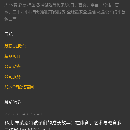
人,体育,彩票,捕鱼,各种游戏等您来!入口、首页、平台、登陆、官
网、二十四小时专属客服在线服务!全球最安全,最信誉,最公平的平台
运营商!
导航
发现OE欧亿
精品项目
公司动态
公司服务
加入OE欧亿官网
最新咨询
2026-08-04 15:16:48
科比·布莱恩特孩子们的成长故事：在体育、艺术与教育多