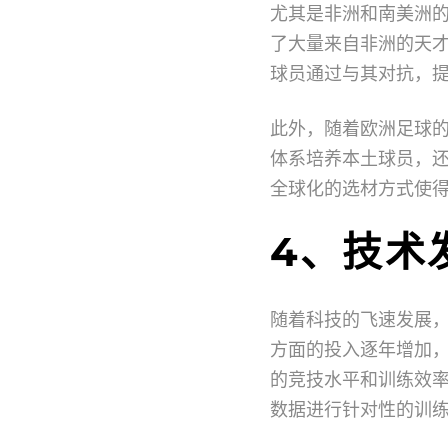
尤其是非洲和南美洲
了大量来自非洲的天
球员通过与其对抗，
此外，随着欧洲足球
体系培养本土球员，
全球化的选材方式使
4、技术
随着科技的飞速发展
方面的投入逐年增加
的竞技水平和训练效
数据进行针对性的训