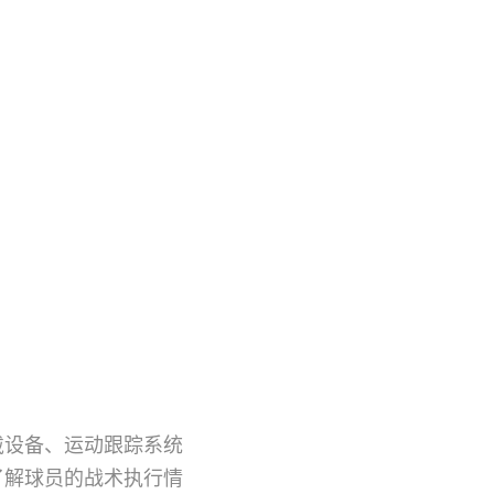
戴设备、运动跟踪系统
了解球员的战术执行情