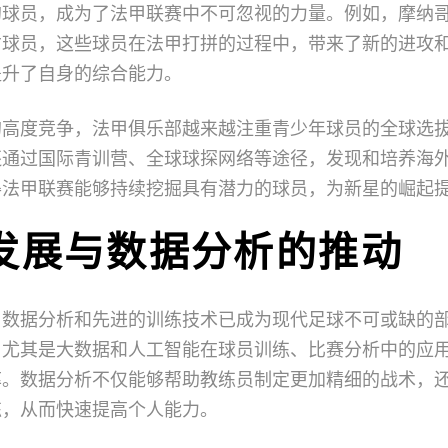
的球员，成为了法甲联赛中不可忽视的力量。例如，摩纳
才球员，这些球员在法甲打拼的过程中，带来了新的进攻
提升了自身的综合能力。
的高度竞争，法甲俱乐部越来越注重青少年球员的全球选
还通过国际青训营、全球球探网络等途径，发现和培养海
得法甲联赛能够持续挖掘具有潜力的球员，为新星的崛起
发展与数据分析的推动
，数据分析和先进的训练技术已成为现代足球不可或缺的
，尤其是大数据和人工智能在球员训练、比赛分析中的应
率。数据分析不仅能够帮助教练员制定更加精细的战术，
练，从而快速提高个人能力。