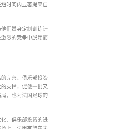
在短时间内显著提高自
为他们量身定制训练计
在激烈的竞争中脱颖而
。
系的完善、俱乐部投资
大的支撑，促使一批又
格局，也为法国足球的
优化、俱乐部投资的进
赛场上。法甲有望在未