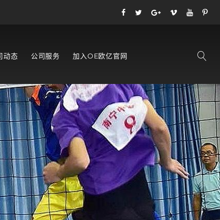
司动态
公司服务
加入OE欧亿官网