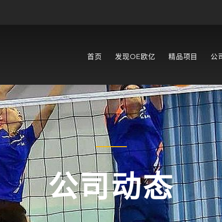
首页
发现OE欧亿
精品项目
公
公司动态