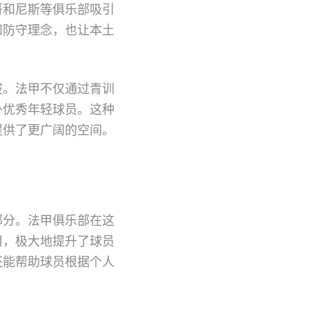
哥和尼斯等俱乐部吸引
和防守理念，也让本土
拔。法甲不仅通过青训
外优秀年轻球员。这种
提供了更广阔的空间。
部分。法甲俱乐部在这
用，极大地提升了球员
还能帮助球员根据个人