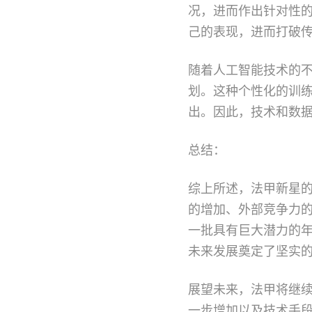
况，进而作出针对性
己的表现，进而打破
随着人工智能技术的
划。这种个性化的训
出。因此，技术和数
总结：
综上所述，法甲新星
的增加、外部竞争力
一批具有巨大潜力的
未来发展奠定了坚实
展望未来，法甲将继
一步增加以及技术手