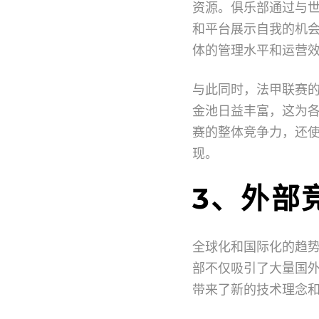
资源。俱乐部通过与
和平台展示自我的机
体的管理水平和运营
与此同时，法甲联赛
金池日益丰富，这为
赛的整体竞争力，还
现。
3、外部
全球化和国际化的趋
部不仅吸引了大量国
带来了新的技术理念