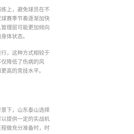
演练上，避免球员在不
足球赛季节奏逐渐加快
队管理层可能更加倾向
的身体状态。
进行，这种方式相较于
不仅降低了伤病的风
和更高的竞技水平。
背景下，山东泰山选择
可以提供一定的实战机
征程做充分准备时，时