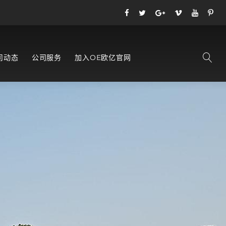
司动态
公司服务
加入OE欧亿官网