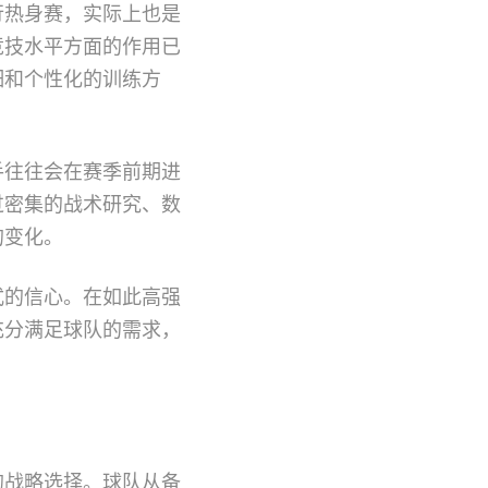
行热身赛，实际上也是
竞技水平方面的作用已
细和个性化的训练方
手往往会在赛季前期进
过密集的战术研究、数
的变化。
式的信心。在如此高强
充分满足球队的需求，
的战略选择。球队从备