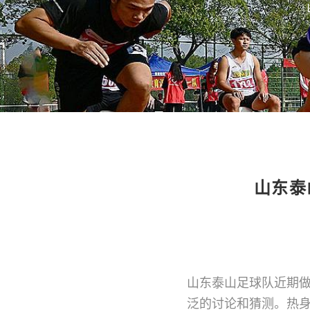
山东泰
山东泰山足球队近期做
泛的讨论和猜测。热