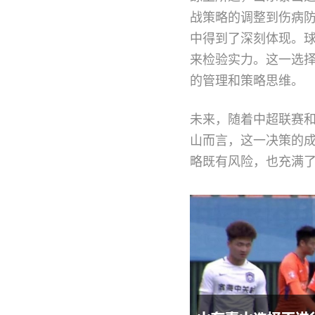
战策略的调整到伤病
中得到了深刻体现。
来检验实力。这一选
的管理和策略思维。
未来，随着中超联赛
山而言，这一决策的
略既有风险，也充满