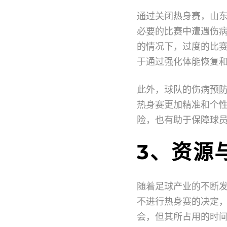
通过关闭热身赛，山
必要的比赛中遭遇伤
的情况下，过度的比
于通过强化体能恢复
此外，球队的伤病预
热身赛更加精准和个
险，也有助于保障球
3、资源
随着足球产业的不断
不进行热身赛的决定
会，但其所占用的时