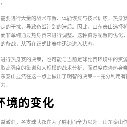
要。
常需要进行大量的战术布置、体能恢复与技术训练。热身
一定的干扰，导致备战计划的滞后。因此，山东泰山选择
，而非单纯通过热身赛来进行调整。这种资源配置的优化
学的备战，从而在正式比赛中迅速进入状态。
不进行热身赛的决策，也可能与当前足球比赛环境中的资
采取高强度的集训和大规模的战术分析，而过度依赖热身
东泰山显然在这一点上做出了明智的决策——充分利用有
实力。
环境的变化
日益激烈，各支球队都在为了胜利而全力以赴。山东泰山