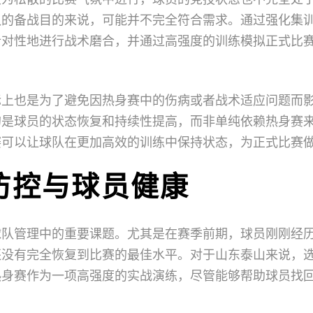
队的备战目的来说，可能并不完全符合需求。通过强化集
针对性地进行战术磨合，并通过高强度的训练模拟正式比
际上也是为了避免因热身赛中的伤病或者战术适应问题而
的是球员的状态恢复和持续性提高，而非单纯依赖热身赛
赛可以让球队在更加高效的训练中保持状态，为正式比赛
防控与球员健康
球队管理中的重要课题。尤其是在赛季前期，球员刚刚经
还没有完全恢复到比赛的最佳水平。对于山东泰山来说，
热身赛作为一项高强度的实战演练，尽管能够帮助球员找