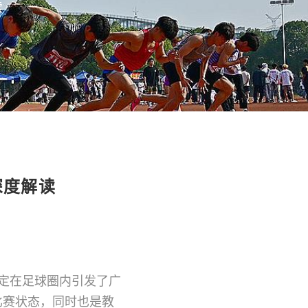
读
深度解读
定在足球圈内引发了广
比赛状态，同时也是教