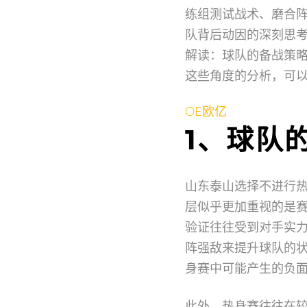
练组测试战术、磨合
队背后动因的深刻思
解读：球队的备战策
这些角度的分析，可
OE欧亿
1、球队
山东泰山选择不进行
层似乎更加重视的是
验证往往受到对手实
阵强敌来提升球队的
身赛中可能产生的负
此外，热身赛往往在