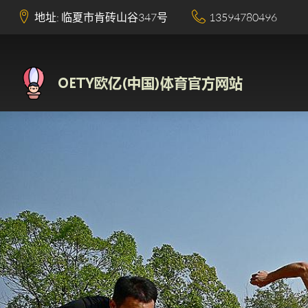
地址: 临夏市肯砖山谷347号
13594780496