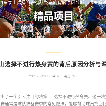
山东泰山选择不进行热身赛的背后原因分析与深度解
山选择不进行热身赛的背后原因分析与
2025-07-03 12:54:07
点击: 379
出了一个引人注目的决策——选择不进行热身赛。这一决
身赛通常是球队准备赛季的常见做法，能够帮助球员找回