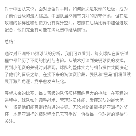
对于中国队来说，面对更强对手时，如何解决进攻端的短板，成为
了他们晋级的最大挑战。中国队虽然拥有良好的防守体系，但在进
攻端的多样性和创造力仍有提升空间。若能在后续比赛中加强进攻
配合，他们完全有可能在淘汰赛中继续前行。
总结：
通过对亚洲杯16强球队的分析，我们可以看到，每支球队在晋级过
程中都经历了不同的挑战与考验。从战术打法到关键球员的发挥，
再到小组赛的关键时刻表现，球队的整体实力与细节操作共同决定
了他们的晋级之路。在接下来的淘汰赛阶段，强队和“黑马”们将继续
展开激烈角逐，竞争愈发白热化。
展望未来的比赛，每支晋级的队伍都将面临巨大的挑战。在赛程的
进程中，球队如何调整战术、管理球员体能、发挥球队的最大优
势，将是他们能否继续前进的关键。无论最终谁能捧起亚洲杯的奖
杯，本届亚洲杯的精彩程度已无可争议，值得每一位球迷的期待与
关注。