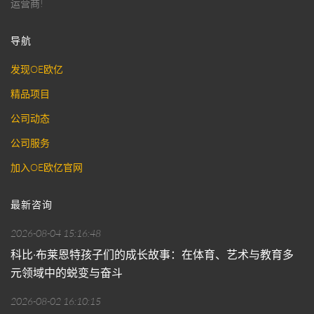
运营商!
导航
发现OE欧亿
精品项目
公司动态
公司服务
加入OE欧亿官网
最新咨询
2026-08-04 15:16:48
科比·布莱恩特孩子们的成长故事：在体育、艺术与教育多
元领域中的蜕变与奋斗
2026-08-02 16:10:15