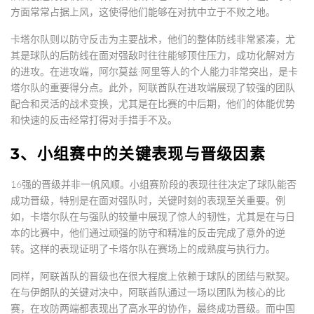
方面常常占据上风，这使得他们能够在对抗中立于不败之地。
卡塔尔队则以防守反击为主要战术，他们的整体防线非常紧凑，尤
其是球队的后防线在面对强敌时往往能够顶住压力，成功化解对方
的进攻。在进攻端，阿尔莫兹·阿里等人的个人能力非常突出，是卡
塔尔队的重要得分点。此外，阿联酋队在进攻端展现了较强的团队
配合和灵活的战术变换，尤其是在比赛的中后期，他们的体能优势
和快速的反击经常打得对手措手不及。
3、小组赛中的关键表现与晋级因素
16强的晋级并非一帆风顺。小组赛阶段的表现往往决定了球队能否
成功晋级，特别是在面对强队时，关键时刻的表现至关重要。例
如，卡塔尔队在与强队的较量中展现了惊人的韧性，尤其是在与日
本的比赛中，他们通过顽强的防守和精准的反击完成了意外的逆
转。这样的表现证明了卡塔尔队在赛场上的成熟度与执行力。
同样，阿联酋队的晋级也在很大程度上依赖于球队的团结与默契。
在与伊朗队的关键对决中，阿联酋队通过一场以团队为核心的比
赛，在攻防两端都表现出了高水平的协作，最终成功晋级。而中国