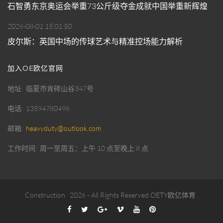
石智勇东京奥运会举重73公斤级夺金成就中国举重新辉煌
2026-08-01 15:01:50
皮尔斯：英国中场的传球艺术与精准控场能力解析
加入OE欧亿官网
地址
临夏市肯砖山谷347号
电话
13594780496
邮箱
heavyduty@outlook.com
工作时间
周一至周五：上午 10 点至晚上 8 点
Construction
2026
- All Rights Reserved
OETY欧亿体育
.