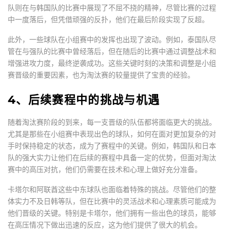
队则在与韩国队的比赛中展现了不屈不挠的精神，尽管比赛的过程
中一度落后，但凭借顽强的反扑，他们在最后阶段实现了反超。
此外，一些球队在小组赛中的发挥也出现了波动。例如，泰国队尽
管在与强队的比赛中曾经落后，但在随后的比赛中通过调整战术和
增强进攻力度，最终逆袭成功。这些关键时刻的决策和调整是小组
赛晋级的重要因素，也为淘汰赛的较量提供了宝贵的经验。
4、后续赛程中的挑战与机遇
随着淘汰赛阶段的到来，每一支晋级的队伍都将面临更大的挑战。
尤其是那些在小组赛中表现出色的球队，如何在面对更加复杂的对
手时保持稳定的状态，成为了赛程中的关键。例如，韩国队和日本
队的强大实力让他们在后续的赛程中具备一定的优势，但面对淘汰
赛中的高压对抗，他们仍需要在技术和心理上做好充分准备。
卡塔尔和阿联酋这些中东球队也面临着特殊的挑战。尽管他们的整
体实力不及日韩等队，但在比赛中的灵活战术和心理素质可能成为
他们晋级的关键。特别是卡塔尔，他们拥有一些出色的球员，能够
在高压情况下做出迅速的反应，这为他们提供了很大的机会。