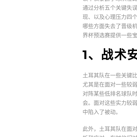
通过分析五个关键失
现、以及心理压力四
哪些方面失去了晋级
界杯预选赛提供一些
1、战术
土耳其队在一些关键
尤其是在面对一些较
对阵某些低排名球队
会。面对这些实力较
中陷入了被动。
此外，土耳其队在面