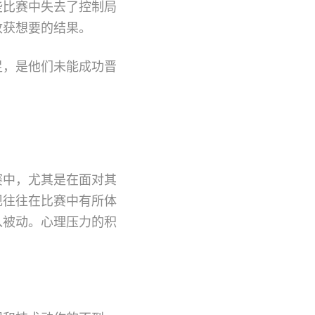
些比赛中失去了控制局
收获想要的结果。
足，是他们未能成功晋
赛中，尤其是在面对其
现往往在比赛中有所体
入被动。心理压力的积