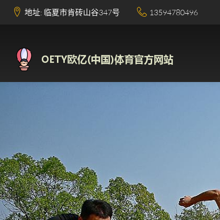
地址: 临夏市肯砖山谷347号
13594780496