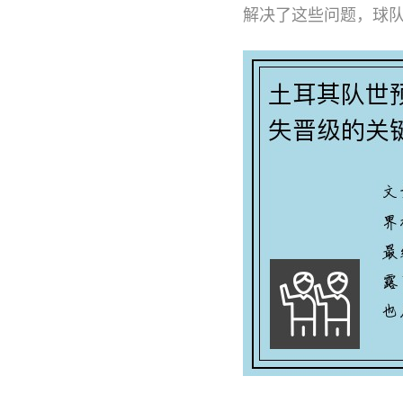
解决了这些问题，球