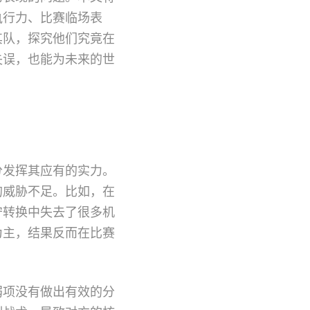
执行力、比赛临场表
其队，探究他们究竟在
失误，也能为未来的世
分发挥其应有的实力。
的威胁不足。比如，在
守转换中失去了很多机
为主，结果反而在比赛
弱项没有做出有效的分