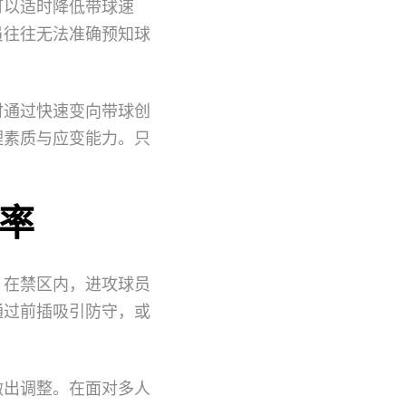
可以适时降低带球速
员往往无法准确预知球
时通过快速变向带球创
理素质与应变能力。只
率
。在禁区内，进攻球员
通过前插吸引防守，或
做出调整。在面对多人