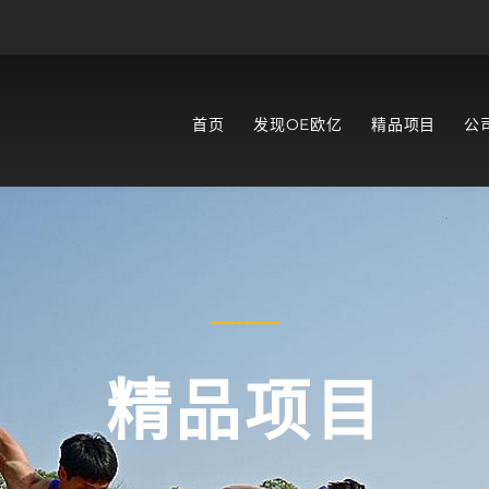
首页
发现OE欧亿
精品项目
公
精品项目