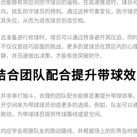
化也能够有效应对防守球员的逼抢。在高速推进时，球员
方向，扰乱防守球员的预判。通过这种节奏变化，防守球
致其失位，从而为进攻球员创造空档。
并且准备进行抢球时，球员可以通过转身避开其压迫，同
这不仅仅是技巧层面的挑战，更多的是球员在禁区内的心
冷静，并迅速做出决策，才能有效突破防守。
结合团队配合提升带球效
球并非单打独斗，合理的团队配合能够显著提升带球效率
拉开空间来为带球球员创造更多的选择。例如，队友可以
内跑动，为带球球员提供传球路线或是空间。
区内应学会观察队友的跑动路线，并根据场上的形势及时