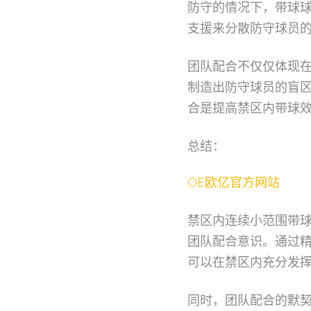
防守的情况下，带球
支援来分散防守球员
团队配合不仅仅体现
制造出防守球员的盲
合是提高禁区内带球
总结：
OE欧亿官方网站
禁区内连续小范围带
团队配合意识。通过
可以在禁区内充分发
同时，团队配合的默