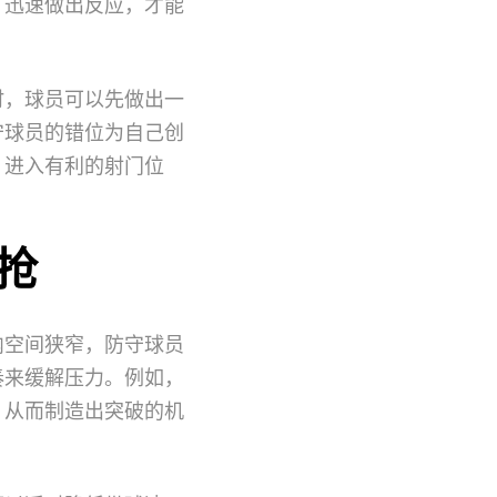
，迅速做出反应，才能
时，球员可以先做出一
守球员的错位为自己创
，进入有利的射门位
抢
内空间狭窄，防守球员
奏来缓解压力。例如，
，从而制造出突破的机