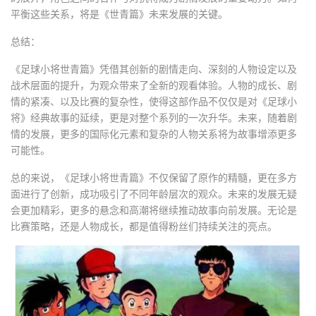
平衡这些关系，将是《世青篇》未来发展的关键。
总结：
《足球小将世青篇》凭借其创新的剧情走向、深刻的人物设定以及
战术层面的提升，为观众带来了全新的观看体验。人物的成长、剧
情的紧凑、以及比赛的复杂性，使得这部作品不仅仅是对《足球小
将》经典故事的延续，更是对整个系列的一次升华。未来，随着剧
情的发展，更多的国际化元素和复杂的人物关系将为故事增添更多
可能性。
总的来说，《足球小将世青篇》不仅保留了原作的精髓，更在多方
面进行了创新，成功吸引了不同年龄层次的观众。未来的发展无疑
会更加精彩，更多的悬念和高潮将继续推动故事向前发展。无论是
比赛策略，还是人物成长，都是值得粉丝们持续关注的亮点。