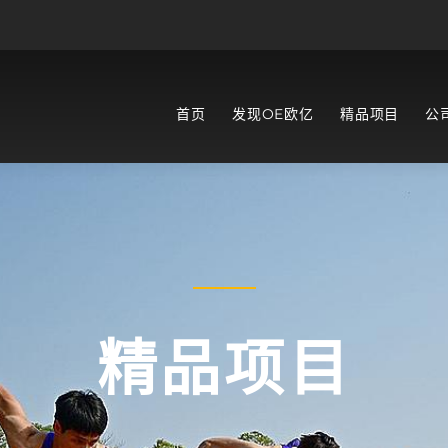
首页
发现OE欧亿
精品项目
公
精品项目