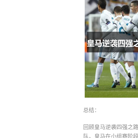
总结：
回顾皇马逆袭四强之
队。皇马在小组赛阶