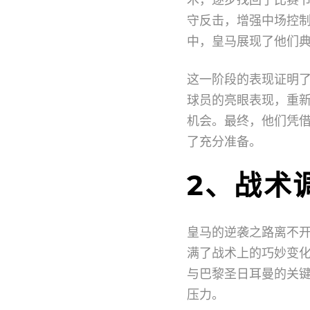
守反击，增强中场控
中，皇马展现了他们典
这一阶段的表现证明
球员的亮眼表现，重
机会。最终，他们凭借
了充分准备。
2、战术
皇马的逆袭之路离不
满了战术上的巧妙变
与巴黎圣日耳曼的关键
压力。