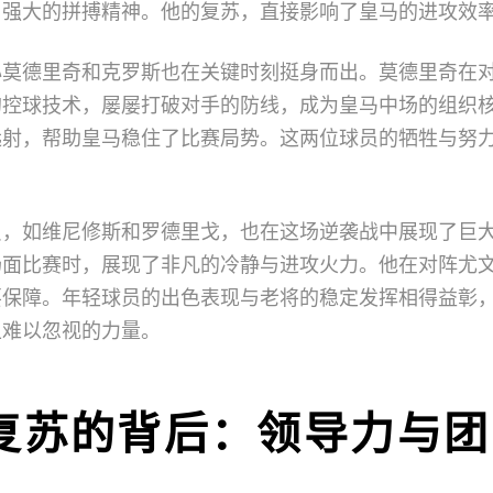
了强大的拼搏精神。他的复苏，直接影响了皇马的进攻效
心莫德里奇和克罗斯也在关键时刻挺身而出。莫德里奇在
的控球技术，屡屡打破对手的防线，成为皇马中场的组织
远射，帮助皇马稳住了比赛局势。这两位球员的牺牲与努
员，如维尼修斯和罗德里戈，也在这场逆袭战中展现了巨
场面比赛时，展现了非凡的冷静与进攻火力。他在对阵尤
要保障。年轻球员的出色表现与老将的稳定发挥相得益彰
上难以忽视的力量。
复苏的背后：领导力与团