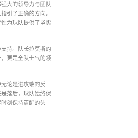
部强大的领导力与团队
队指引了正确的方向。
定性为球队提供了坚实
与支持。队长拉莫斯的
针，更是全队士气的领
中无论是进攻端的反
还是落后，球队始终保
键时刻保持清醒的头