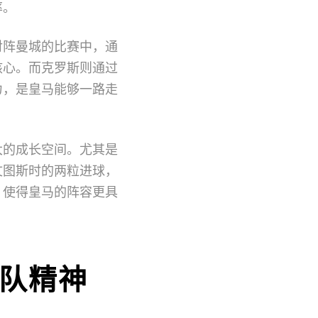
率。
对阵曼城的比赛中，通
核心。而克罗斯则通过
力，是皇马能够一路走
大的成长空间。尤其是
文图斯时的两粒进球，
，使得皇马的阵容更具
队精神