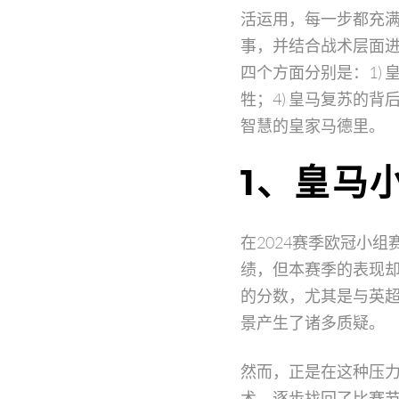
活运用，每一步都充
事，并结合战术层面
四个方面分别是：1) 
牲；4) 皇马复苏的
智慧的皇家马德里。
1、皇马
在2024赛季欧冠小
绩，但本赛季的表现
的分数，尤其是与英超
景产生了诸多质疑。
然而，正是在这种压
术，逐步找回了比赛