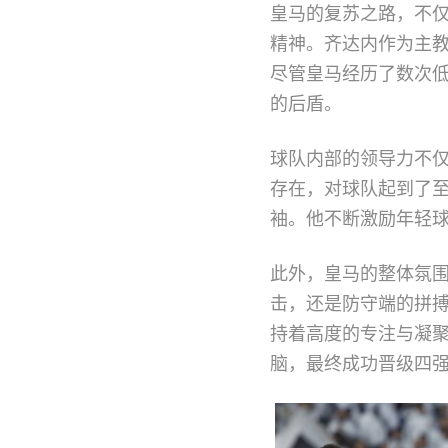
皇马的复苏之路，不
精神。齐达内作为主
尽管皇马经历了数次
的后盾。
球队内部的领导力不
存在，对球队起到了
袖。他不断激励年轻
此外，皇马的整体氛
击，还是防守端的拼
持着高度的专注与凝
脑，最终成功晋级四