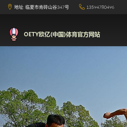
地址: 临夏市肯砖山谷347号
13594780496