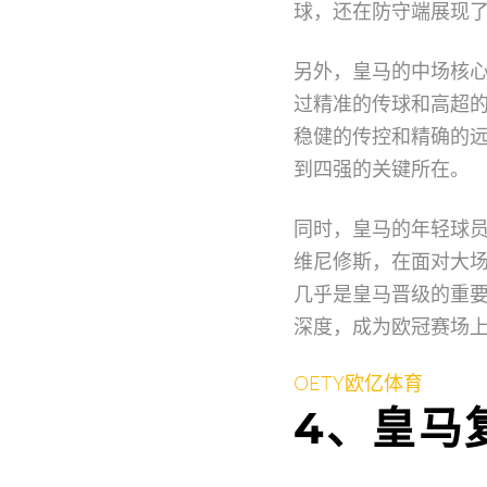
球，还在防守端展现
另外，皇马的中场核
过精准的传球和高超
稳健的传控和精确的
到四强的关键所在。
同时，皇马的年轻球
维尼修斯，在面对大
几乎是皇马晋级的重
深度，成为欧冠赛场
OETY欧亿体育
4、皇马