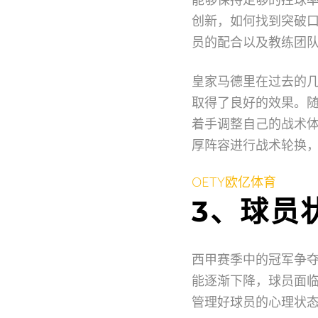
创新，如何找到突破
员的配合以及教练团
皇家马德里在过去的
取得了良好的效果。
着手调整自己的战术
厚阵容进行战术轮换
OETY欧亿体育
3、球员
西甲赛季中的冠军争
能逐渐下降，球员面
管理好球员的心理状