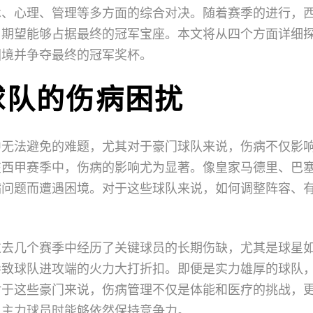
术、心理、管理等多方面的综合对决。随着赛季的进行，
，期望能够占据最终的冠军宝座。本文将从四个方面详细
困境并争夺最终的冠军奖杯。
球队的伤病困扰
中无法避免的难题，尤其对于豪门球队来说，伤病不仅影
在西甲赛季中，伤病的影响尤为显著。像皇家马德里、巴
病问题而遭遇困境。对于这些球队来说，如何调整阵容、
过去几个赛季中经历了关键球员的长期伤缺，尤其是球星
导致球队进攻端的火力大打折扣。即便是实力雄厚的球队
对于这些豪门来说，伤病管理不仅是体能和医疗的挑战，
乏主力球员时能够依然保持竞争力。