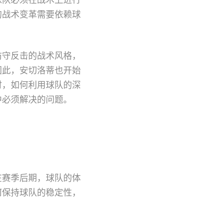
的战术变革需要依赖球
防守反击的战术风格，
因此，安切洛蒂也开始
时，如何利用球队的深
中必须解决的问题。
在赛季后期，球队的体
何保持球队的稳定性，