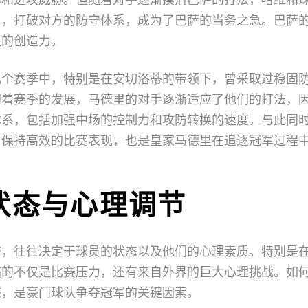
口，打破对方的防守体系，成为了巴萨的当务之急。巴萨
队的创造力。
几个赛季中，特别是在安切洛蒂的带领下，曾采取过稳固
随着赛季的发展，马德里的对手逐渐适应了他们的打法，
体系，包括加强中场的控制力和攻防转换的速度。与此同
，保持高效的比赛表现，也是皇家马德里在追逐冠军过程
状态与心理调节
夺，往往决定于球员的状态以及他们的心理素质。特别是
临的不仅是比赛压力，还有来自外界的巨大心理挑战。如
态，是豪门球队争夺冠军的关键因素。