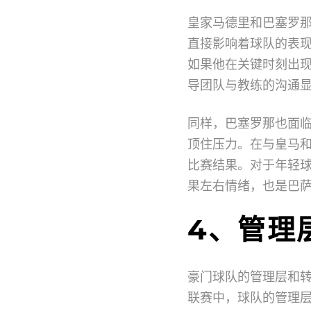
皇家马德里和巴塞罗
直接影响着球队的表
如果他在关键时刻出
导团队与教练的沟通
同样，巴塞罗那也面
顶住压力。在与皇马
比赛结果。对于年轻
果左右情绪，也是巴
4、管理
豪门球队的管理层和
联赛中，球队的管理