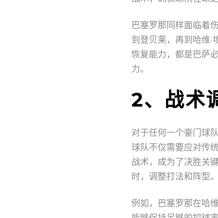
巴塞罗那同样面临着
到登贝莱，再到哈维·
恢复能力，都是巴萨
力。
2、战术
对于任何一个豪门球
球队不仅需要应对传
战术，成为了决胜关
时，调整打法和阵型
例如，巴塞罗那在哈
能够保持足够的控球