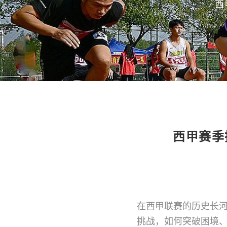
西
西甲赛季
在西甲联赛的历史长
挑战，如何突破困境