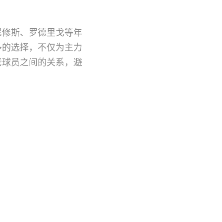
尼修斯、罗德里戈等年
多的选择，不仅为主力
老球员之间的关系，避