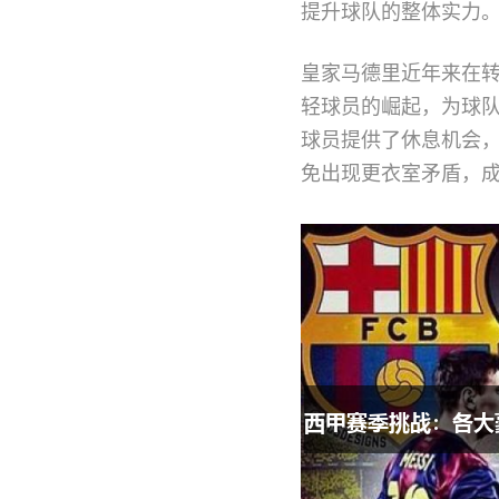
提升球队的整体实力
皇家马德里近年来在
轻球员的崛起，为球
球员提供了休息机会
免出现更衣室矛盾，