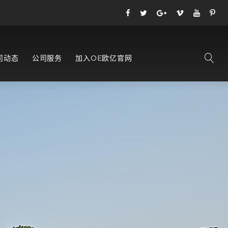
司动态
公司服务
加入OE欧亿官网