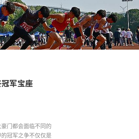
宝座
终冠军宝座
大豪门都会面临不同的
甲的冠军之争不仅仅是