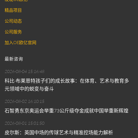
精品项目
公司动态
公司服务
加入OE欧亿官网
最新咨询
2026-08-04 15:16:48
科比·布莱恩特孩子们的成长故事：在体育、艺术与教育多
元领域中的蜕变与奋斗
2026-08-02 16:10:15
石智勇东京奥运会举重73公斤级夺金成就中国举重新辉煌
2026-08-01 15:01:50
皮尔斯：英国中场的传球艺术与精准控场能力解析