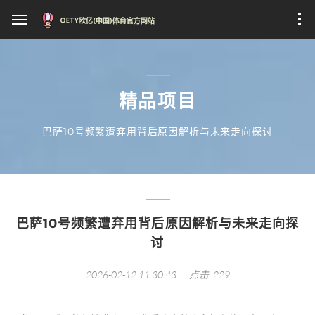
精品项目
巴萨10号频繁遭弃用背后原因解析与未来走向探讨
巴萨10号频繁遭弃用背后原因解析与未来走向探
讨
2026-02-12 11:30:43
点击: 229