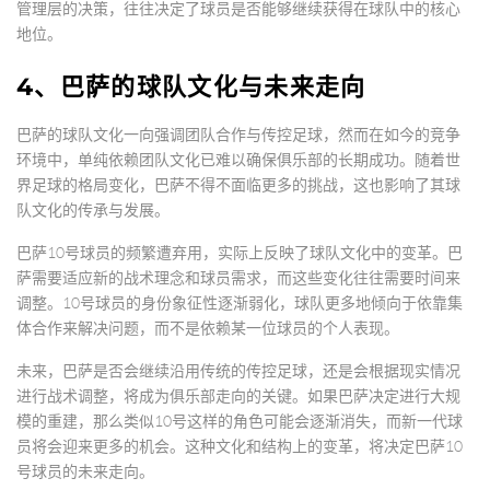
管理层的决策，往往决定了球员是否能够继续获得在球队中的核心
地位。
4、巴萨的球队文化与未来走向
巴萨的球队文化一向强调团队合作与传控足球，然而在如今的竞争
环境中，单纯依赖团队文化已难以确保俱乐部的长期成功。随着世
界足球的格局变化，巴萨不得不面临更多的挑战，这也影响了其球
队文化的传承与发展。
巴萨10号球员的频繁遭弃用，实际上反映了球队文化中的变革。巴
萨需要适应新的战术理念和球员需求，而这些变化往往需要时间来
调整。10号球员的身份象征性逐渐弱化，球队更多地倾向于依靠集
体合作来解决问题，而不是依赖某一位球员的个人表现。
未来，巴萨是否会继续沿用传统的传控足球，还是会根据现实情况
进行战术调整，将成为俱乐部走向的关键。如果巴萨决定进行大规
模的重建，那么类似10号这样的角色可能会逐渐消失，而新一代球
员将会迎来更多的机会。这种文化和结构上的变革，将决定巴萨10
号球员的未来走向。