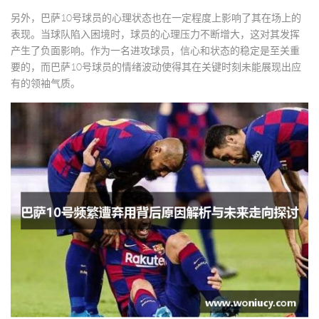
另外，巴萨10号球员的心理状态也在一定程度上影响了其在场上的
表现。当球队陷入困境时，球员的心理压力不断增大，这对其发挥
产生了负面影响。作为一名进攻球员，信心和状态的稳定是至关重
要的，而巴萨10号球员的情绪波动使得其在关键时刻未能展现出应
有的领袖气质。