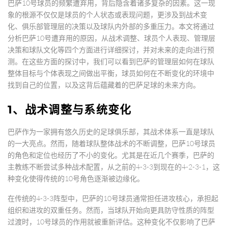
巴萨10号球员的频繁遭弃用，背后隐含着诸多复杂的因素。这一现
象的根源不仅仅是球员的个人状态或表现问题，更涉及到战术变
化、俱乐部管理层的决策以及球队内外部的多重压力。本文将通过
分析巴萨10号遭弃用的原因，从战术调整、球员个人表现、管理层
决策和球队文化等四个方面进行详细探讨，并对未来的走向进行预
测。在这些方面的探讨中，我们可以看到巴萨的管理层如何在球队
整体目标与个体表现之间做出平衡，球员如何在不断变化的环境中
找到自己的位置，以及这背后蕴藏着的巴萨足球的未来方向。
1、战术调整与系统变化
巴萨作为一家拥有悠久历史的足球俱乐部，其战术体系一直是球队
的一大亮点。然而，随着球队整体战术的不断调整，巴萨10号球员
的角色和定位也经历了不小的变化。尤其是在近几个赛季，巴萨的
主教练不断尝试多种战术配置，从之前的4-3-3到现在的4-2-3-1，这
种变化使得传统的10号角色逐渐被边缘化。
在传统的4-3-3阵型中，巴萨的10号球员通常担任进攻核心，承担起
组织和进攻的双重任务。然而，当球队开始向更具防守性质的阵型
过渡时，10号球员的作用就被重新评估。这种变化不仅影响了巴萨