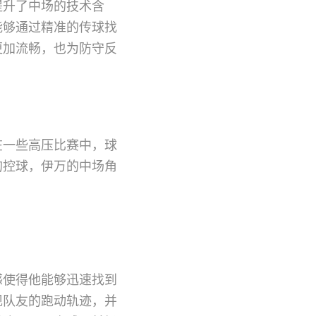
提升了中场的技术含
能够通过精准的传球找
更加流畅，也为防守反
在一些高压比赛中，球
的控球，伊万的中场角
感使得他能够迅速找到
现队友的跑动轨迹，并