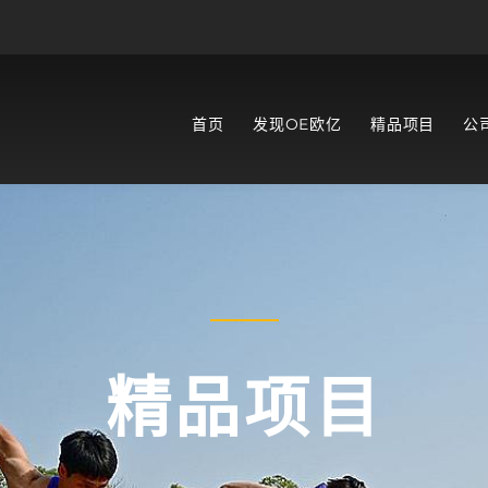
首页
发现OE欧亿
精品项目
公
精品项目