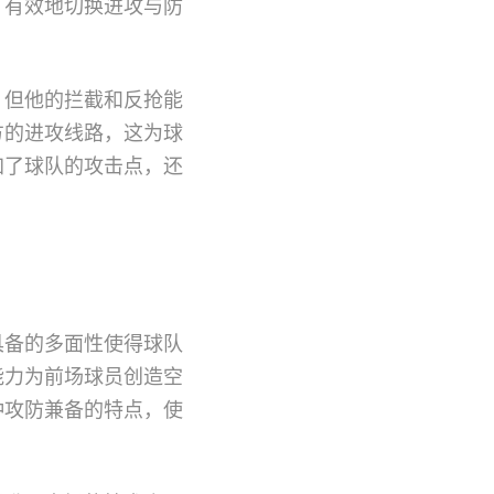
，有效地切换进攻与防
，但他的拦截和反抢能
方的进攻线路，这为球
加了球队的攻击点，还
具备的多面性使得球队
能力为前场球员创造空
种攻防兼备的特点，使