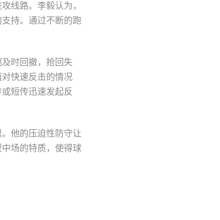
进攻线路。李毅认为，
的支持。通过不断的跑
端及时回撤，抢回失
面对快速反击的情况
传或短传迅速发起反
织。他的压迫性防守让
型中场的特质，使得球