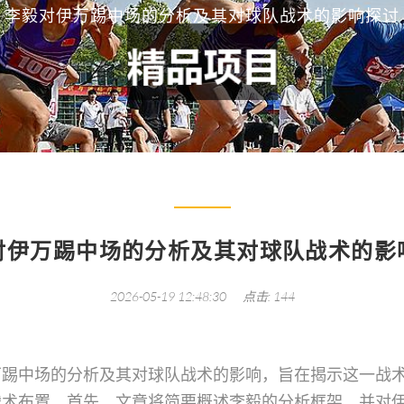
李毅对伊万踢中场的分析及其对球队战术的影响探讨
对伊万踢中场的分析及其对球队战术的影
2026-05-19 12:48:30
点击: 144
万踢中场的分析及其对球队战术的影响，旨在揭示这一战
战术布置。首先，文章将简要概述李毅的分析框架，并对