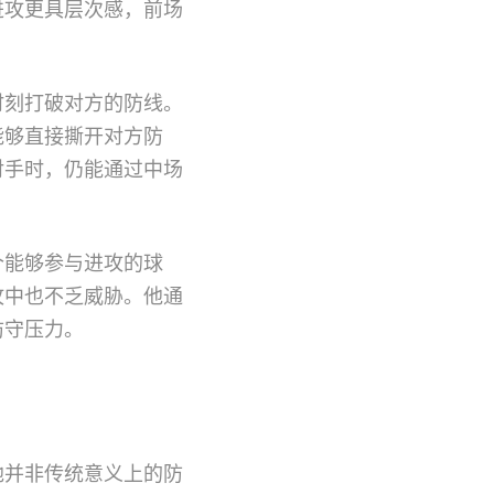
进攻更具层次感，前场
时刻打破对方的防线。
能够直接撕开对方防
对手时，仍能通过中场
个能够参与进攻的球
攻中也不乏威胁。他通
防守压力。
他并非传统意义上的防