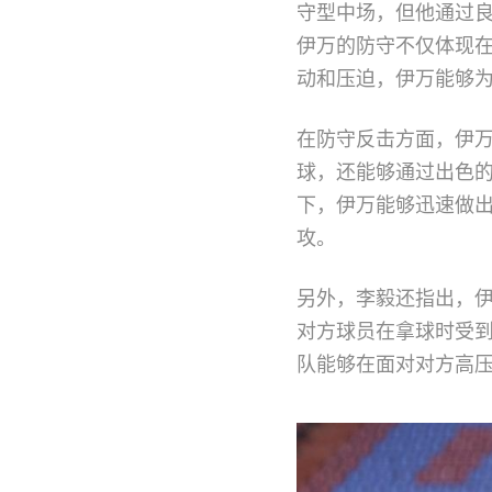
守型中场，但他通过
伊万的防守不仅体现
动和压迫，伊万能够
在防守反击方面，伊
球，还能够通过出色
下，伊万能够迅速做
攻。
另外，李毅还指出，
对方球员在拿球时受
队能够在面对对方高