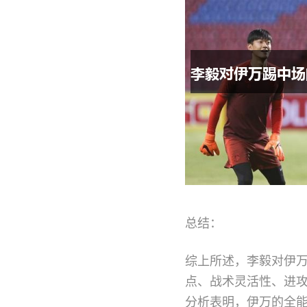
总结：
综上所述，李毅对伊
点、战术灵活性、进
分析表明，伊万的全