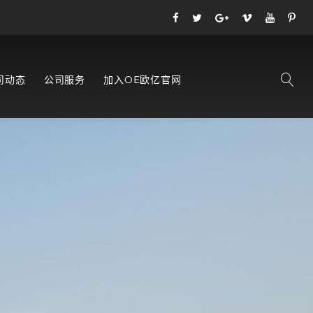
司动态
公司服务
加入OE欧亿官网