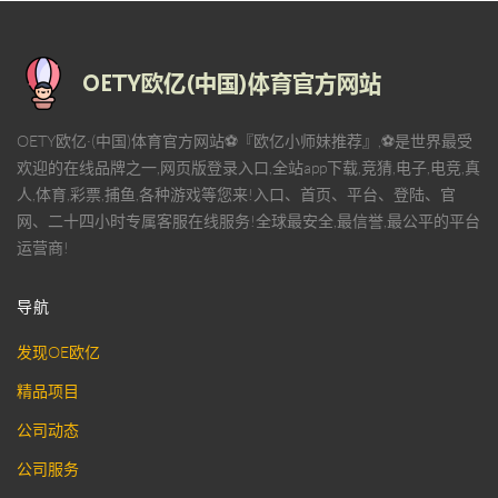
OETY欧亿·(中国)体育官方网站⚽️『欧亿小师妹推荐』,⚽️是世界最受
欢迎的在线品牌之一,网页版登录入口,全站app下载,竞猜,电子,电竞,真
人,体育,彩票,捕鱼,各种游戏等您来!入口、首页、平台、登陆、官
网、二十四小时专属客服在线服务!全球最安全,最信誉,最公平的平台
运营商!
导航
发现OE欧亿
精品项目
公司动态
公司服务