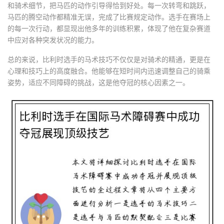
和骑术细节，把马匹的动作引导得恰到好处。每一次转弯和跳跃，
马匹的腾空动作都精准无误，完成了比赛规定动作。选手在赛场上
的每一次行动，都显现出他多年的训练积累，体现了他在复杂赛道
中应对各种突发状况的能力。
总的来说，比利时选手的马术技巧不仅仅是对骑术的精通，更是在
心理和技巧上的高度融合。他能够在短时间内迅速调整自己的骑乘
姿势，适应不同障碍的挑战，这是他夺冠的核心因素之一。