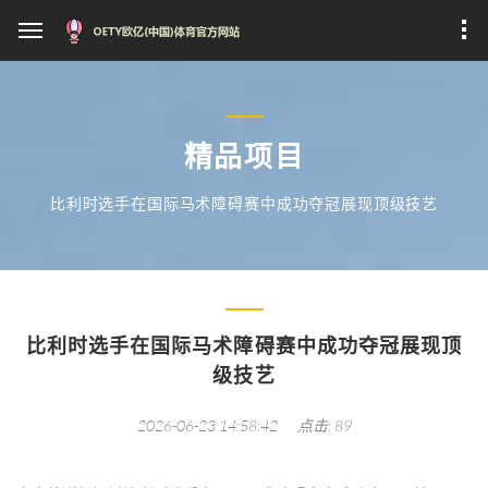
精品项目
比利时选手在国际马术障碍赛中成功夺冠展现顶级技艺
比利时选手在国际马术障碍赛中成功夺冠展现顶
级技艺
2026-06-23 14:58:42
点击: 89