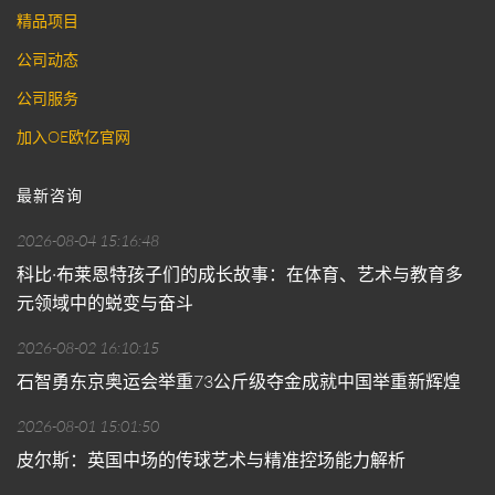
精品项目
公司动态
公司服务
加入OE欧亿官网
最新咨询
2026-08-04 15:16:48
科比·布莱恩特孩子们的成长故事：在体育、艺术与教育多
元领域中的蜕变与奋斗
2026-08-02 16:10:15
石智勇东京奥运会举重73公斤级夺金成就中国举重新辉煌
2026-08-01 15:01:50
皮尔斯：英国中场的传球艺术与精准控场能力解析