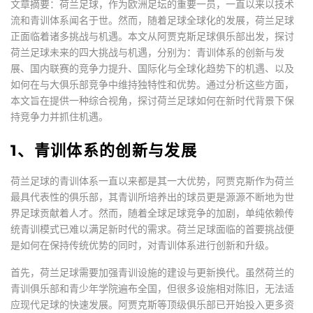
文章摘要：荷兰足球，作为欧洲足坛的重要一员，一直以来以技术
流和青训体系闻名于世。然而，随着足球全球化的发展，荷兰足球
正面临着诸多挑战与机遇。本文从阿贾克斯足球俱乐部出发，探讨
荷兰足球未来的四大挑战与机遇，分别为：青训体系的创新与发
展、国内联赛的竞争力提升、国际化与全球化趋势下的机遇、以及
如何在与大俱乐部竞争中维持独特性和优势。通过分析这些方面，
本文旨在提供一种综合视角，探讨荷兰足球如何在新时代背景下保
持竞争力并抓住机遇。
1、青训体系的创新与发展
荷兰足球的青训体系一直以来都是其一大优势，阿贾克斯作为荷兰
最具代表性的俱乐部，其青训所培养出的球员更是源源不断地为世
界足球贡献着人才。然而，随着全球足球竞争的加剧，单纯依赖传
统青训模式已难以满足新时代的需求。荷兰足球面临的首要挑战便
是如何在保持传统优势的同时，对青训体系进行创新和升级。
首先，荷兰足球需要加强青训设施的建设与更新换代。虽然荷兰的
青训俱乐部和青少年学院遍布全国，但很多设施相对陈旧，无法适
应现代足球的快速发展。阿贾克斯等顶级俱乐部已开始投入更多资