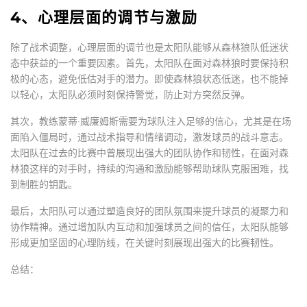
4、心理层面的调节与激励
除了战术调整，心理层面的调节也是太阳队能够从森林狼队低迷状
态中获益的一个重要因素。首先，太阳队在面对森林狼时要保持积
极的心态，避免低估对手的潜力。即使森林狼状态低迷，也不能掉
以轻心，太阳队必须时刻保持警觉，防止对方突然反弹。
其次，教练蒙蒂·威廉姆斯需要为球队注入足够的信心，尤其是在场
面陷入僵局时，通过战术指导和情绪调动，激发球员的战斗意志。
太阳队在过去的比赛中曾展现出强大的团队协作和韧性，在面对森
林狼这样的对手时，持续的沟通和激励能够帮助球队克服困难，找
到制胜的钥匙。
最后，太阳队可以通过塑造良好的团队氛围来提升球员的凝聚力和
协作精神。通过增加队内互动和加强球员之间的信任，太阳队能够
形成更加坚固的心理防线，在关键时刻展现出强大的比赛韧性。
总结：