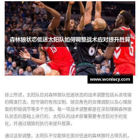
综上所述，太阳队应对森林狼队低迷状态的战术调整包括从进攻端
的精准打击、防守端的有效压制、球员角色的合理调配以及心理层
面的积极调节等多个方面。每一项战术调整都是在深刻理解森林狼
队状态的基础上进行的，太阳队的战术部署需要考虑到对手的变
化，并通过细致的执行来提升胜算。
通过这些调整，太阳队不仅能够在面对低迷的森林狼时占得先机，