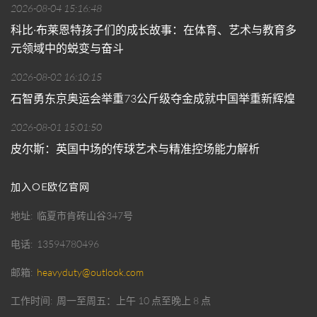
2026-08-04 15:16:48
科比·布莱恩特孩子们的成长故事：在体育、艺术与教育多
元领域中的蜕变与奋斗
2026-08-02 16:10:15
石智勇东京奥运会举重73公斤级夺金成就中国举重新辉煌
2026-08-01 15:01:50
皮尔斯：英国中场的传球艺术与精准控场能力解析
加入OE欧亿官网
地址
临夏市肯砖山谷347号
电话
13594780496
邮箱
heavyduty@outlook.com
工作时间
周一至周五：上午 10 点至晚上 8 点