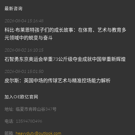
最新咨询
2026-08-04 15:16:48
科比·布莱恩特孩子们的成长故事：在体育、艺术与教育多
元领域中的蜕变与奋斗
2026-08-02 16:10:15
石智勇东京奥运会举重73公斤级夺金成就中国举重新辉煌
2026-08-01 15:01:50
皮尔斯：英国中场的传球艺术与精准控场能力解析
加入OE欧亿官网
地址
临夏市肯砖山谷347号
电话
13594780496
邮箱
heavyduty@outlook.com