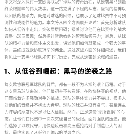
本文将深入探讨一支欧协联冠军球队的传奇历程，从逆袭黑马到最
终荣耀巅峰的伟大故事。这一路充满了不屈的斗志、坚韧的精神以
及团队的凝聚力，既是对球迷的回馈，也展示了足球比赛中不可预
测性和戏剧性的魅力。本文将从四个方面展开论述：首先分析球队
如何从低谷中走出，突破层层阻碍；接着讨论他们在比赛中的战术
调整与球员表现；然后探讨背后教练的智慧和领导力；最后，从球
队的精神力量和集体主义出发，讲述他们如何凝聚成一个强大的整
体，最终成就欧协联冠军的伟业。通过这些方面的详细阐述，我们
将见证一支黑马球队如何书写历史，完成从逆袭到荣耀的蜕变。
1、从低谷到崛起：黑马的逆袭之路
每支欧协联冠军球队的背后，都有一段不为人知的艰辛历程。对于
这支黑马球队来说，他们最初并不被看好。在欧协联赛的初期，他
们面临着许多强劲对手的挑战。球队的整体实力并不突出，很多人
对他们的晋级并不抱太大希望。球队的球员并没有名气，甚至连主
力阵容的厚度也不足以让人信服。然而，正是这份“无所畏惧”的心
态，让他们在比赛中一次次突破自己的极限。面对强队的压迫，他
们选择了以攻代守，用快速反击和高压逼抢给对手制造巨大的困
扰，最终实现了从低谷到崛起的逆袭之路。