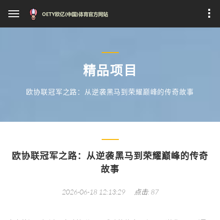
精品项目
欧协联冠军之路：从逆袭黑马到荣耀巅峰的传奇故事
欧协联冠军之路：从逆袭黑马到荣耀巅峰的传奇
故事
2026-06-18 12:13:29
点击: 87