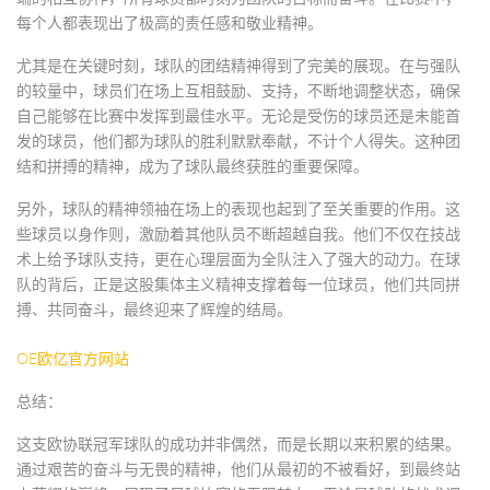
每个人都表现出了极高的责任感和敬业精神。
尤其是在关键时刻，球队的团结精神得到了完美的展现。在与强队
的较量中，球员们在场上互相鼓励、支持，不断地调整状态，确保
自己能够在比赛中发挥到最佳水平。无论是受伤的球员还是未能首
发的球员，他们都为球队的胜利默默奉献，不计个人得失。这种团
结和拼搏的精神，成为了球队最终获胜的重要保障。
另外，球队的精神领袖在场上的表现也起到了至关重要的作用。这
些球员以身作则，激励着其他队员不断超越自我。他们不仅在技战
术上给予球队支持，更在心理层面为全队注入了强大的动力。在球
队的背后，正是这股集体主义精神支撑着每一位球员，他们共同拼
搏、共同奋斗，最终迎来了辉煌的结局。
OE欧亿官方网站
总结：
这支欧协联冠军球队的成功并非偶然，而是长期以来积累的结果。
通过艰苦的奋斗与无畏的精神，他们从最初的不被看好，到最终站