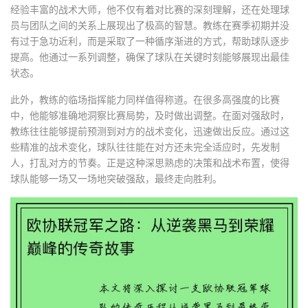
经验丰富的战术大师，他不仅有着对比赛的深刻理解，还在处理球
员与团队之间的关系上展现出了极高的智慧。教练在赛季初期并没
有过于急功近利，而是采取了一种循序渐进的方式，帮助球队逐步
提高。他通过一系列调整，确保了球队在关键时刻能够展现出最佳
状态。
此外，教练的临场指挥能力同样值得称道。在很多高强度的比赛
中，他能够准确地洞察比赛局势，及时做出调整。在面对强敌时，
教练往往能够提前预测到对方的战术变化，迅速做出反应。通过这
些精准的战术变化，球队往往能在对方还未完全适应时，先发制
人，打乱对方的节奏。正是这种深思熟虑的决策和战术布置，使得
球队能够一场又一场地突破强敌，最终走向胜利。